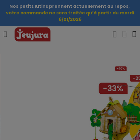
Nos petits lutins prennent actuellement du repos,
votre commande ne sera traitée qu’à partir du mardi
6/01/2026
0
Les bonnes affaires
Jeujura sont là
Des petits prix
des grands sourires
J'EN PROFITE !