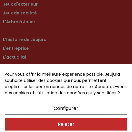
Jeux d'exterieur
Jeux de société
L'Arbre à Jouer
L'histoire de Jeujura
L'entreprise
L'actualité
Contactez-nous
Pour vous offrir la meilleure expérience possible, Jeujura
Retour produit
souhaite utiliser des cookies qui nous permettent
d'optimiser les performances de notre site. Acceptez-vous
ces cookies et l'utilisation des données qui y sont liées ?
CGV
Configurer
Mentions légales
Protection des données
Rejeter