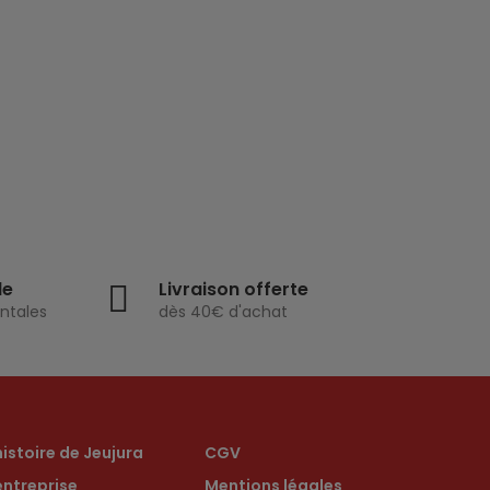
de
Livraison offerte
ntales
dès 40€ d'achat
histoire de Jeujura
CGV
entreprise
Mentions légales