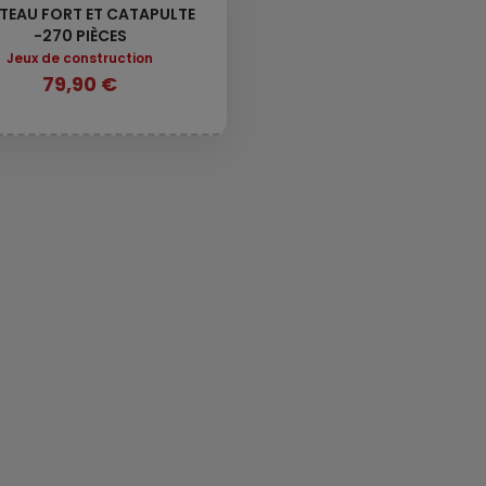
TEAU FORT ET CATAPULTE
-270 PIÈCES
Jeux de construction
79,90 €
TECAP ? CLASSIC -
MAISON DE
200 PIECES
VACANCES - 185
PIECES
34,90 €
69,90 €
MA PREMIERE FERME
TECAP ? 3XL - 10
AVEC TRACTEUR - 80
PIECES
PIECES
24,90 €
44,90 €
CONSTRUIRE - BLOCS
LE CHALET DU C