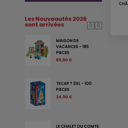
CHÂ
Les Nouveautés 2026
sont arrivées
SIC -
MAISON DE
VACANCES - 185
PIECES
69,90 €
 FERME
TECAP ? 3XL - 100
UR - 80
PIECES
24,90 €
- BLOCS
LE CHALET DU COMTE