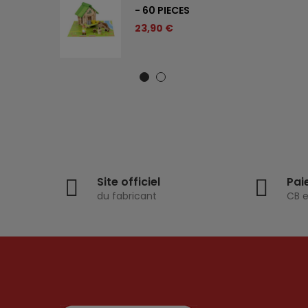
CTION -
- 60 PIECES
 BOIS
23,90 €
Site officiel
Pai
du fabricant
CB e