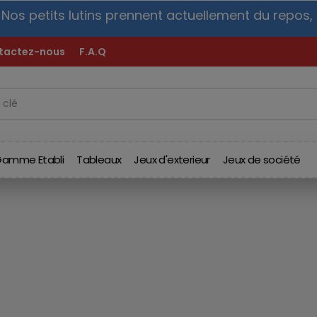
os petits lutins prennent actuellement du repos,
v
tactez-nous
F.A.Q
amme Etabli
Tableaux
Jeux d'exterieur
Jeux de société