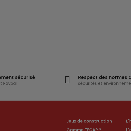
DE CONSTRUCTION -
- 60 PIECES
50 PIECES EN BOIS
23,90 €
24,90 €
ement sécurisé
Respect des normes 
t Paypal
sécurités et environneme
Jeux de construction
L'
Gamme TECAP ?
L'