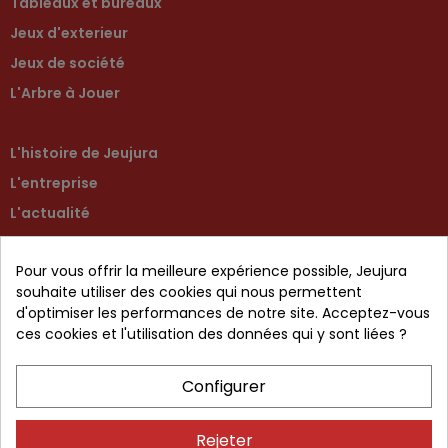
Tableaux et bureaux
Jeux d'exterieur
Jeux de société
L'Arbre à Jouer
L'histoire de Jeujura
L'entreprise
L'actualité
Contactez-nous
Pour vous offrir la meilleure expérience possible, Jeujura
Retour produit
souhaite utiliser des cookies qui nous permettent
d'optimiser les performances de notre site. Acceptez-vous
ces cookies et l'utilisation des données qui y sont liées ?
CGV
Configurer
Mentions légales
Protection des données
Rejeter