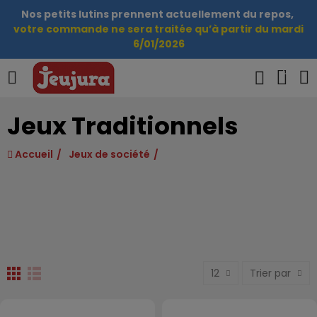
Nos petits lutins prennent actuellement du repos,
votre commande ne sera traitée qu’à partir du mardi
6/01/2026
0
Jeux Traditionnels
Accueil
Jeux de société
12
Trier par