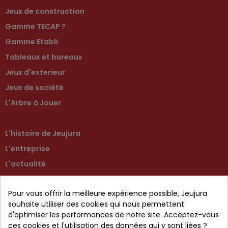
Jeux de construction
Gamme TECAP ?
Gamme Etabli
Tableaux et bureaux
Jeux d'exterieur
Jeux de société
L'Arbre à Jouer
L'histoire de Jeujura
L'entreprise
L'actualité
Contactez-nous
Pour vous offrir la meilleure expérience possible, Jeujura
Retour produit
souhaite utiliser des cookies qui nous permettent
d'optimiser les performances de notre site. Acceptez-vous
ces cookies et l'utilisation des données qui y sont liées ?