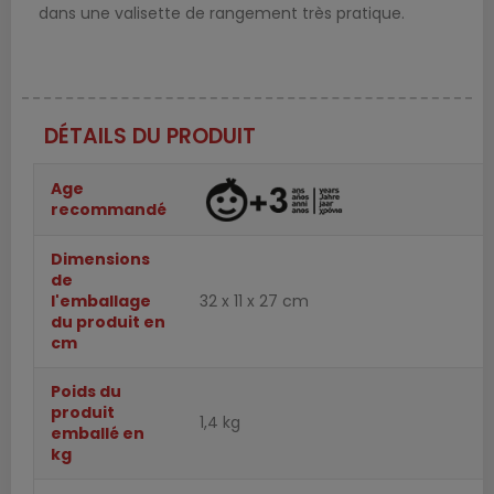
dans une valisette de rangement très pratique.
DÉTAILS DU PRODUIT
Age
recommandé
Dimensions
de
l'emballage
32 x 11 x 27 cm
du produit en
cm
Poids du
produit
1,4 kg
emballé en
kg