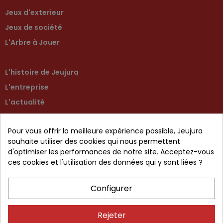
Jeux d'exterieur
Jeux de société
L'Arbre à Jouer
L'histoire de Jeujura
L'entreprise
L'actualité
Contactez-nous
Pour vous offrir la meilleure expérience possible, Jeujura
Retour produit
souhaite utiliser des cookies qui nous permettent
d'optimiser les performances de notre site. Acceptez-vous
ces cookies et l'utilisation des données qui y sont liées ?
CGV
Configurer
Mentions légales
Protection des données
Rejeter