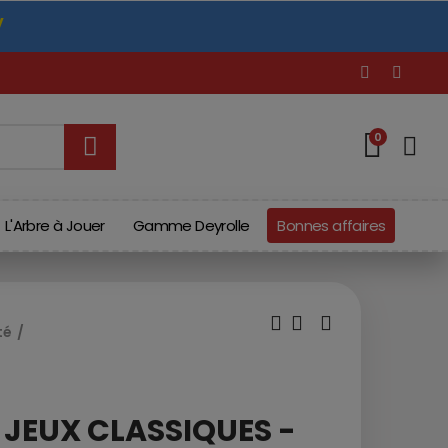
r
e
c
0
L'Arbre à Jouer
Gamme Deyrolle
Bonnes affaires
té
 JEUX CLASSIQUES -