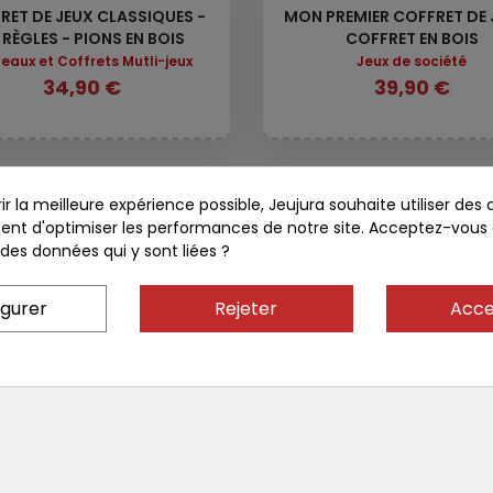
RET DE JEUX CLASSIQUES -
MON PREMIER COFFRET DE 
 RÈGLES - PIONS EN BOIS
COFFRET EN BOIS
eaux et Coffrets Mutli-jeux
Jeux de société
34,90 €
39,90 €
ir la meilleure expérience possible, Jeujura souhaite utiliser des 
nt d'optimiser les performances de notre site. Acceptez-vous
on des données qui y sont liées ?
igurer
Rejeter
Acce
ement sécurisé
Respect des normes 
t Paypal
sécurités et environneme
Jeux de construction
L'