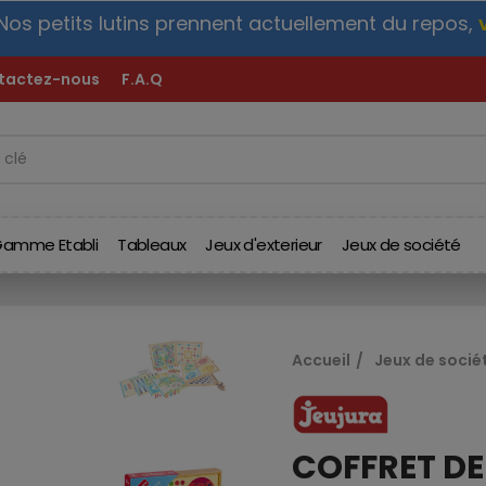
 petits lutins prennent actuellement du repos,
v
o
t
tactez-nous
F.A.Q
amme Etabli
Tableaux
Jeux d'exterieur
Jeux de société
Accueil
Jeux de socié
COFFRET DE