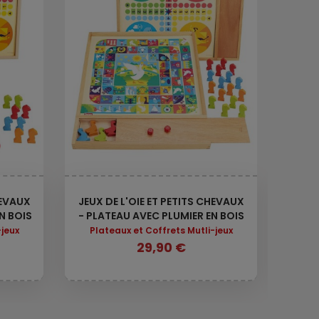
HEVAUX
JEUX DE L'OIE ET PETITS CHEVAUX
COFF
N BOIS
- PLATEAU AVEC PLUMIER EN BOIS
50
-jeux
Plateaux et Coffrets Mutli-jeux
Pla
29,90 €