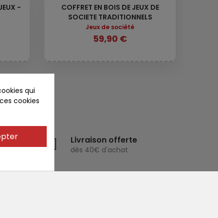
JEUX -
COFFRET EN BOIS DE JEUX DE
SOCIETE TRADITIONNELS
Jeux de société
59,90 €
cookies qui
 ces cookies
pter
de
Livraison offerte
ntales
dès 40€ d'achat
histoire de Jeujura
CGV