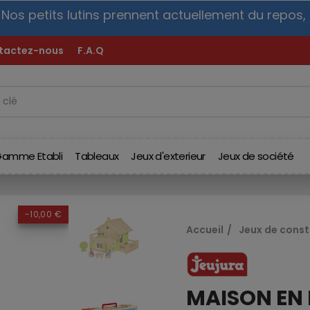
s petits lutins prennent actuellement du repos,
v
o
tactez-nous
F.A.Q
amme Etabli
Tableaux
Jeux d'exterieur
Jeux de société
-10,00 €
Accueil
Jeux de const
MAISON EN 