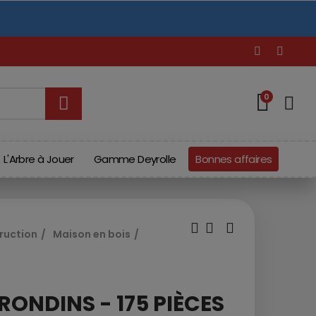
t
r
e
0
L'Arbre à Jouer
Gamme Deyrolle
Bonnes affaires
ruction
Maison en bois
RONDINS - 175 PIÈCES