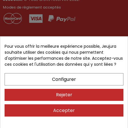
Modes de règlement acceptés
Pour vous offrir la meilleure expérience possible, Jeujura
Jeux de construction
souhaite utiliser des cookies qui nous permettent
Gamme TECAP ?
d'optimiser les performances de notre site. Acceptez-vous
Gamme Etabli
ces cookies et l'utilisation des données qui y sont liées ?
Tableaux et bureaux
Configurer
Jeux d'exterieur
Jeux de société
Rejeter
L'Arbre à Jouer
Accepter
L'histoire de Jeujura
L'entreprise