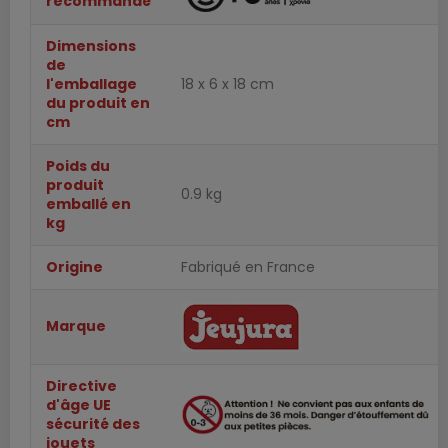
recommandé
Dimensions
de
l'emballage
18 x 6 x 18 cm
du produit en
cm
Poids du
produit
0.9 kg
emballé en
kg
Origine
Fabriqué en France
Marque
Directive
d'âge UE
sécurité des
jouets